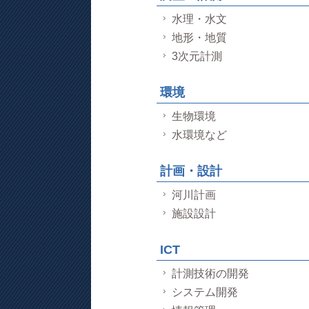
水理・水文
地形・地質
3次元計測
環境
生物環境
水環境など
計画・設計
河川計画
施設設計
ICT
計測技術の開発
システム開発