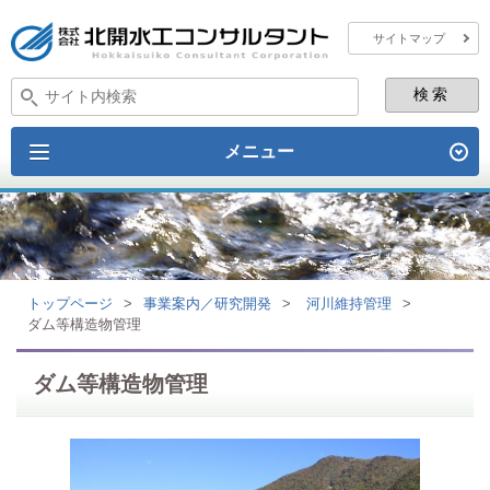
サイトマップ
メニュー
トップページ
>
事業案内／研究開発
>
河川維持管理
>
ダム等構造物管理
ダム等構造物管理