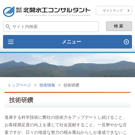
サイトマップ
メニュー
トップページ
>
技術情報
>
技術研鑽
技術研鑽
進展する科学技術に弊社の技術力をアップデートし続けること、
お客様満足度の向上を通じて社会貢献すること。一見華やかな言
葉ですが、日々の地道な努力の積み重ねからしか達成できないこ