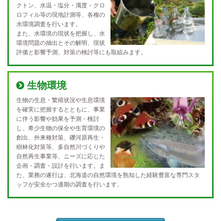
クトン、水温・塩分・濁度・クロ
ロフィル等の現地計測等、各種の
水環境調査を行います。
また、水環境の現状を把握し、水
環境問題の抽出とその解明、現状
評価と影響予測、対策の検討等にも取組みます。
生物環境
生物の生息・繁殖状況や生息環境
を確実に把握するとともに、事業
に伴う影響や効果を予測・検討
し、希少生物の保全や生育環境の
創出、外来種対策、礫河原再生・
樹林化対策等、多自然川づくりや
自然再生事業等、ニーズに応じた
企画・調査・設計を行います。ま
た、業務の遂行は、北海道の自然環境を熟知した経験豊富な専門スタ
ッフが安全かつ適期の調査を行います。