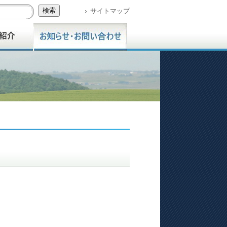
サイトマップ