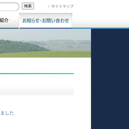
サイトマップ
しました