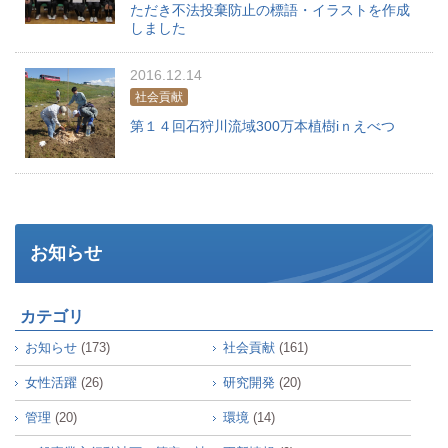
ただき不法投棄防止の標語・イラストを作成
しました
2016.12.14
社会貢献
第１４回石狩川流域300万本植樹iｎえべつ
お知らせ
カテゴリ
お知らせ
(173)
社会貢献
(161)
女性活躍
(26)
研究開発
(20)
管理
(20)
環境
(14)