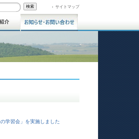
サイトマップ
川の学習会」を実施しました