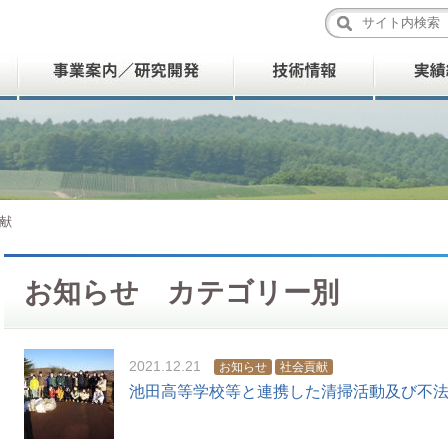
献
お知らせ カテゴリー別
2021.12.21
お知らせ
社会貢献
池田高等学校等と連携した清掃活動及び不