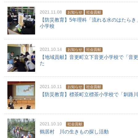
2021.11.08
お知らせ
社会貢献
【防災教育】5年理科「流れる水のはたらき
小学校
2021.10.14
お知らせ
社会貢献
【地域貢献】音更町立下音更小学校で「音
た
2021.10.11
お知らせ
社会貢献
【防災教育】標茶町立標茶小学校で「釧路
2021.10.10
社会貢献
鶴居村 川の生きもの探し活動