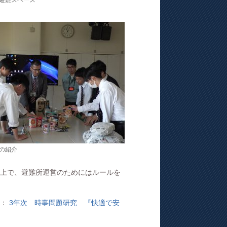
避難スペース
の紹介
上で、避難所運営のためにはルールを
す：
3年次 時事問題研究 『快適で安