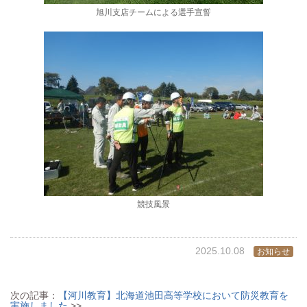
旭川支店チームによる選手宣誓
競技風景
2025.10.08
お知らせ
次の記事：
【河川教育】北海道池田高等学校において防災教育を
実施しました
>>