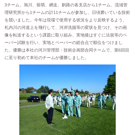
3チーム、旭川、留萌、網走、釧路の各支店から1チーム、流域管
理研究所から1チームの計11チームが参加し、日頃磨いている技術
を競いました。今年は現場で使用する状況をより反映するよう、
札内川の河道上を飛行して、河岸洗掘等の変状を見つけ、その画
像を転送するという課題に取り組み、実地後はすぐに法規等のペ
ーパー試験を行い、実地とペーパーの総合点で順位をつけまし
た。優勝は本社の河川管理部・技術企画部合同チームで、第6回目
に至り初めて本社のチームが優勝しました。