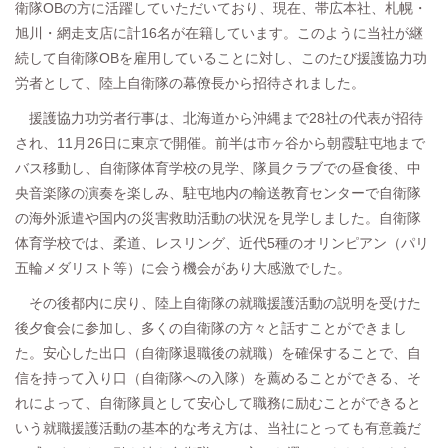
衛隊OBの方に活躍していただいており、現在、帯広本社、札幌・
旭川・網走支店に計16名が在籍しています。このように当社が継
続して自衛隊OBを雇用していることに対し、このたび援護協力功
労者として、陸上自衛隊の幕僚長から招待されました。
援護協力功労者行事は、北海道から沖縄まで28社の代表が招待
され、11月26日に東京で開催。前半は市ヶ谷から朝霞駐屯地まで
バス移動し、自衛隊体育学校の見学、隊員クラブでの昼食後、中
央音楽隊の演奏を楽しみ、駐屯地内の輸送教育センターで自衛隊
の海外派遣や国内の災害救助活動の状況を見学しました。自衛隊
体育学校では、柔道、レスリング、近代5種のオリンピアン（パリ
五輪メダリスト等）に会う機会があり大感激でした。
その後都内に戻り、陸上自衛隊の就職援護活動の説明を受けた
後夕食会に参加し、多くの自衛隊の方々と話すことができまし
た。安心した出口（自衛隊退職後の就職）を確保することで、自
信を持って入り口（自衛隊への入隊）を薦めることができる、そ
れによって、自衛隊員として安心して職務に励むことができると
いう就職援護活動の基本的な考え方は、当社にとっても有意義だ