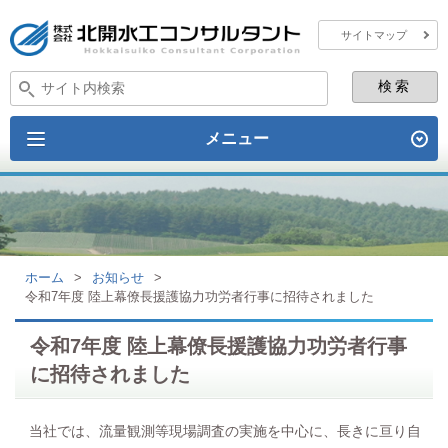
サイトマップ
メニュー
ホーム
>
お知らせ
>
令和7年度 陸上幕僚長援護協力功労者行事に招待されました
令和7年度 陸上幕僚長援護協力功労者行事
に招待されました
当社では、流量観測等現場調査の実施を中心に、長きに亘り自