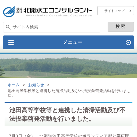
サイトマップ
メニュー
ホーム
>
お知らせ
>
池田高等学校等と連携した清掃活動及び不法投棄啓発活動を行いまし
た。
池田高等学校等と連携した清掃活動及び不
法投棄啓発活動を行いました。
7月3日（金）、北海道池田高等学校のボランティア部と帯広開