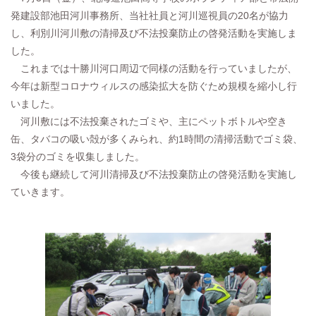
発建設部池田河川事務所、当社社員と河川巡視員の20名が協力
し、利別川河川敷の清掃及び不法投棄防止の啓発活動を実施しま
した。
これまでは十勝川河口周辺で同様の活動を行っていましたが、
今年は新型コロナウィルスの感染拡大を防ぐため規模を縮小し行
いました。
河川敷には不法投棄されたゴミや、主にペットボトルや空き
缶、タバコの吸い殻が多くみられ、約1時間の清掃活動でゴミ袋、
3袋分のゴミを収集しました。
今後も継続して河川清掃及び不法投棄防止の啓発活動を実施し
ていきます。