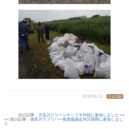
2018.06.11
社会貢献
次の記事：
天塩川クリーンナップ大作戦に参加しました
>>
<< 前の記事：
徳富川ラブリバー推進協議会河川清掃に参加しまし
た