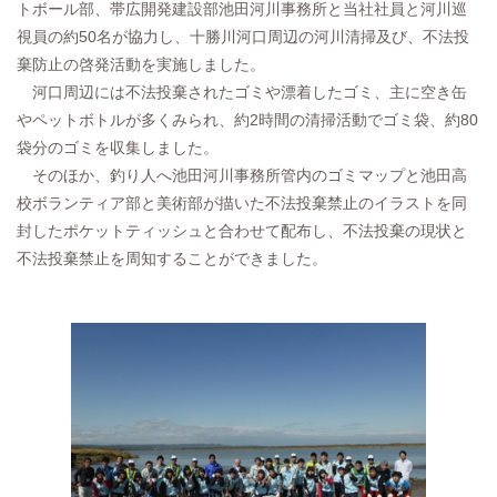
トボール部、帯広開発建設部池田河川事務所と当社社員と河川巡
視員の約50名が協力し、十勝川河口周辺の河川清掃及び、不法投
棄防止の啓発活動を実施しました。
河口周辺には不法投棄されたゴミや漂着したゴミ、主に空き缶
やペットボトルが多くみられ、約2時間の清掃活動でゴミ袋、約80
袋分のゴミを収集しました。
そのほか、釣り人へ池田河川事務所管内のゴミマップと池田高
校ボランティア部と美術部が描いた不法投棄禁止のイラストを同
封したポケットティッシュと合わせて配布し、不法投棄の現状と
不法投棄禁止を周知することができました。