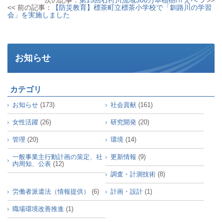
次の記事：
第15回石狩川流域300万本植樹iｎえべつ
>>
<< 前の記事：
【防災教育】標茶町立標茶小学校で「釧路川の学習
会」を実施しました
お知らせ
カテゴリ
お知らせ
(173)
社会貢献
(161)
女性活躍
(26)
研究開発
(20)
管理
(20)
環境
(14)
一般事業主行動計画の策定、社
更新情報
(9)
内周知、公表
(12)
調査・計測技術
(8)
労働者派遣法（情報提供）
(6)
計画・設計
(1)
職場環境改善推進
(1)