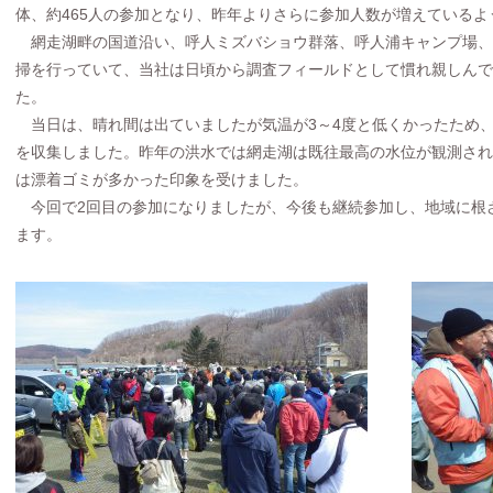
体、約465人の参加となり、昨年よりさらに参加人数が増えているよ
網走湖畔の国道沿い、呼人ミズバショウ群落、呼人浦キャンプ場、
掃を行っていて、当社は日頃から調査フィールドとして慣れ親しん
た。
当日は、晴れ間は出ていましたが気温が3～4度と低くかったため
を収集しました。昨年の洪水では網走湖は既往最高の水位が観測され
は漂着ゴミが多かった印象を受けました。
今回で2回目の参加になりましたが、今後も継続参加し、地域に根
ます。