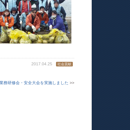
2017.04.25
社会貢献
援業務研修会・安全大会を実施しました
>>