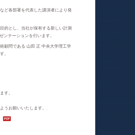
など各部署を代表した講演者により発
目的とし、当社が保有する新しい計測
レゼンテーションを行います。
顧問である 山田 正 中央大学理工学
す。
ます。
ようお願いいたします。.