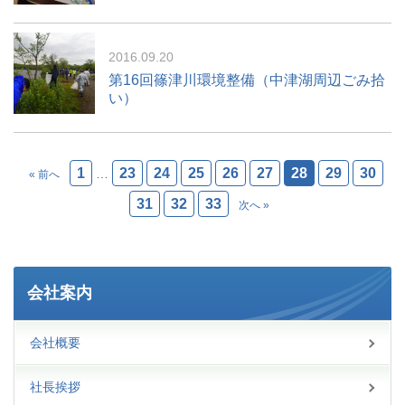
2016.09.20
第16回篠津川環境整備（中津湖周辺ごみ拾
い）
1
23
24
25
26
27
28
29
30
…
« 前へ
31
32
33
次へ »
会社案内
会社概要
社長挨拶