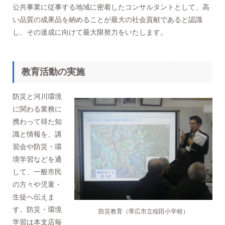
公共事業に従事する地域に密着したコンサルタントとして、高
い品質の成果品を納めることが最大の社会貢献であると認識
し、その達成に向けて最大限努力をいたします。
教育活動の実施
防災と河川環境
に関わる業務に
携わって得た知
識と情報を、講
習会や防災・環
境学習などを通
して、一般市民
の方々や児童・
生徒へ伝えま
す。防災・環境
防災教育（帯広市立稲田小学校）
学習は本支店毎