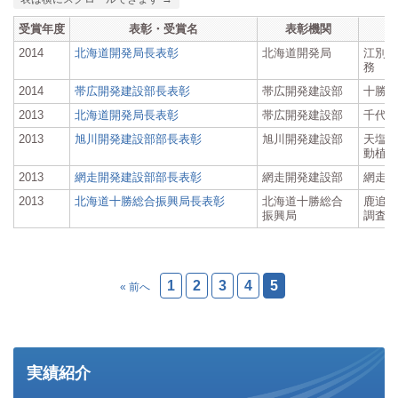
受賞年度
表彰・受賞名
表彰機関
2014
北海道開発局長表彰
北海道開発局
江別河
務
2014
帯広開発建設部長表彰
帯広開発建設部
十勝川
2013
北海道開発局長表彰
帯広開発建設部
千代田
2013
旭川開発建設部部長表彰
旭川開発建設部
天塩
動植物
2013
網走開発建設部部長表彰
網走開発建設部
網走湖
2013
北海道十勝総合振興局長表彰
北海道十勝総合
鹿追糠
振興局
調査
1
2
3
4
5
« 前へ
実績紹介