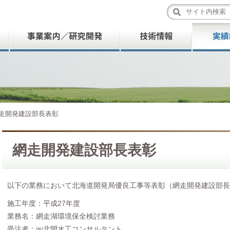
走開発建設部長表彰
網走開発建設部長表彰
以下の業務において北海道開発局優良工事等表彰（網走開発建設部長
施工年度：平成27年度
業務名：網走湖環境保全検討業務
受注者：㈱北開水工コンサルタント