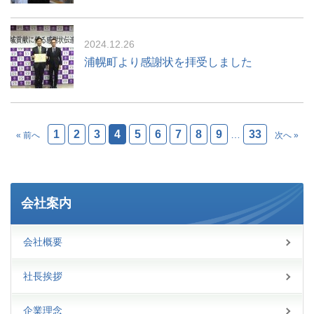
2024.12.26
浦幌町より感謝状を拝受しました
1
2
3
4
5
6
7
8
9
33
…
« 前へ
次へ »
会社案内
会社概要
社長挨拶
企業理念