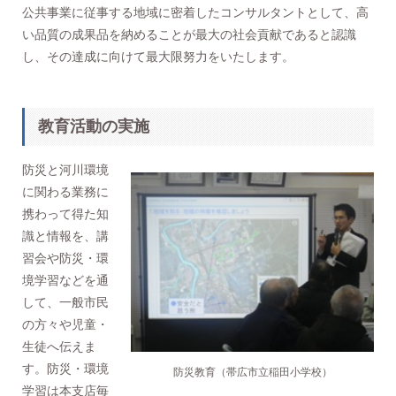
公共事業に従事する地域に密着したコンサルタントとして、高
い品質の成果品を納めることが最大の社会貢献であると認識
し、その達成に向けて最大限努力をいたします。
教育活動の実施
防災と河川環境
に関わる業務に
携わって得た知
識と情報を、講
習会や防災・環
境学習などを通
して、一般市民
の方々や児童・
生徒へ伝えま
す。防災・環境
防災教育（帯広市立稲田小学校）
学習は本支店毎